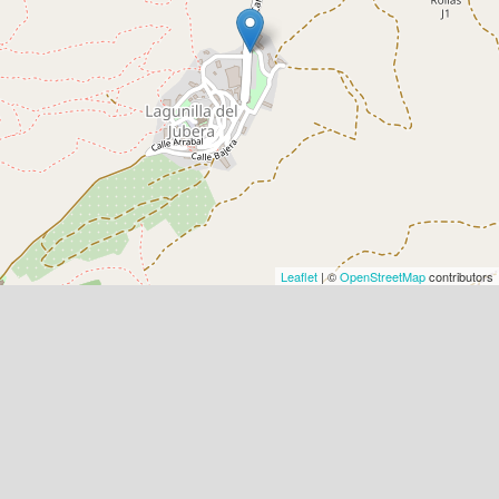
Leaflet
| ©
OpenStreetMap
contributors