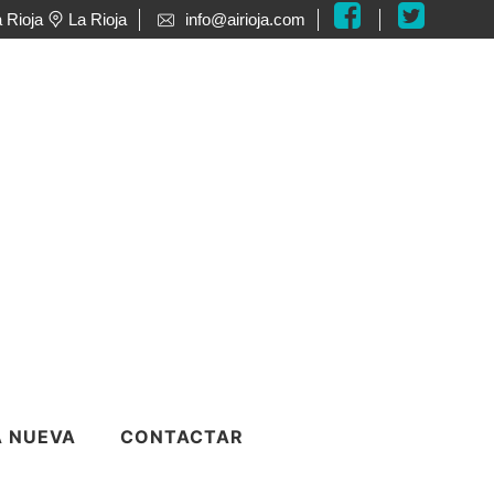
 Rioja
La Rioja
info@airioja.com
o
 NUEVA
CONTACTAR