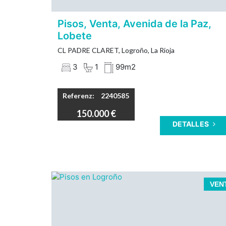
Luz y sol, todo el día.
Altura.
Pisos, Venta, Avenida de la Paz,
Lobete
CL PADRE CLARET, Logroño, La Rioja
3
1
99m2
Referenz:
2240585
150.000 €
DETALLES
INMOBILIARIA SOLOZÁBAL presenta un
VEN
vivienda céntrica, junto al parque d
Gallarza. Logroño.
Exterior. Reformada. Balcón