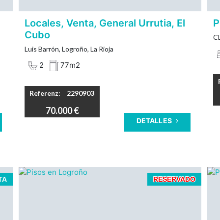
Locales, Venta, General Urrutia, El
P
Cubo
CL
Luis Barrón, Logroño, La Rioja
2
77m2
Referenz:
2290903
70.000 €
DETALLES
a
Vivienda a estrenar de 114 m² útiles en
TA
RESERVADO
e
Parque Las Gaunas de Logroño con vistas a
parque inmejorables.
¡Descubra su próximo hogar en la vibrante