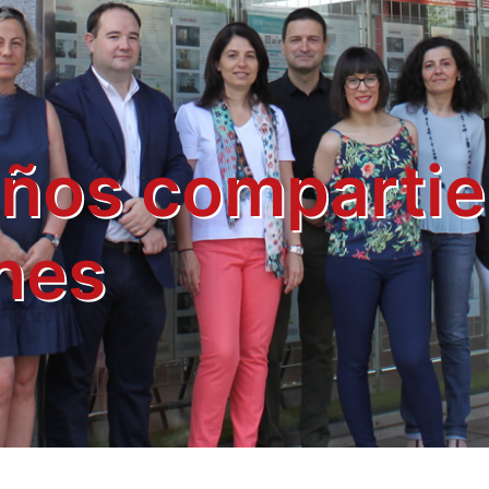
jamos por y pa
ersonas