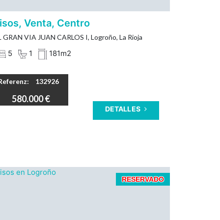
isos, Venta, Centro
 GRAN VIA JUAN CARLOS I, Logroño, La Rioja
5
1
181m2
Referenz:
132926
580.000 €
DETALLES
INMOBILIARIA SOLOZÁBAL presenta un
RESERVADO
Apartamento en venta en el cubo Logroño
con garaje y trastero.
Este inmueble ofrece una oportunidad