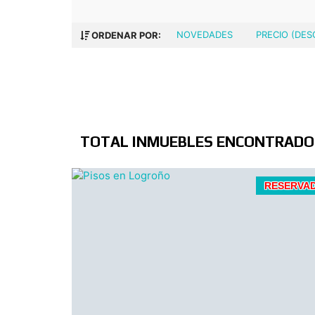
NOVEDADES
PRECIO (DE
ORDENAR POR:
TOTAL INMUEBLES ENCONTRADOS
Padre Claret, piso de 3 dormitorios, co
RESERVA
ascensor, para entrar a vivir.
Calefacción y agua caliente, individual d
gas.
Balcón cerrado en salón.
Baño con plato de ducha y ventana.
Cocina de buen tamaño, con despensa.