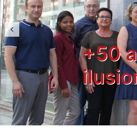
Anterior
Traba
las p