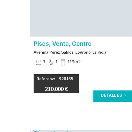
3 dormitorios.
2 Armarios empotrados.
Calefacción individual.
Sin ascensor
Zona con todos los servicios.
Pisos, Venta, Centro
Si te gusta vivir en el centro ven a visita
Avenida Pérez Galdós, Logroño, La Rioja
esta vivienda.
3
1
119m2
Referenz:
928135
210.000 €
DETALLES