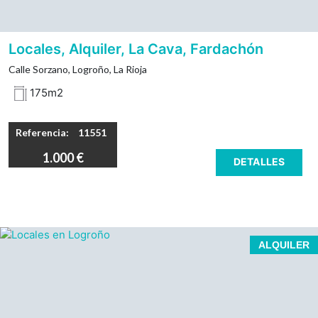
Frente a Club de Marketing de la Rioja.
Local con salida de humos.
Locales, Alquiler, La Cava, Fardachón
Estado en bruto / obra. Diáfano.
Calle Sorzano, Logroño, La Rioja
Fachada de 10,81 metros. Fondo de 11,63 m.
175m2
Posibilidad de unión con colindante, haciendo un total
de 353m².
Referencia:
11551
Altura local 4,50 m.
1.000 €
DETALLES
Derecho de luces y vistas a la zona común, vistas a
partir de 1,80 m de altura
Posibilidad de instalar salida de humos en estatutos.
Local comercial de obra. Diáfano.
ALQUILER
Tomas de suministros en el local.
Posibilidad garajes en la casa.