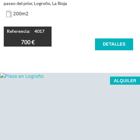
paseo del prior, Logroño, La Rioja
200m2
Referencia:
4017
700 €
DETALLES
JUNTO A LA UNIVERSIDAD. Piso de 3 dormitorios ideal
ALQUILER
estudiantes. Tercero sin ascensor.
Piso de 3 dormitorios.
Salón con cocina americana.
Calefacción individual de gas.
Amueblado.
Baño con plato de ducha y ventana.