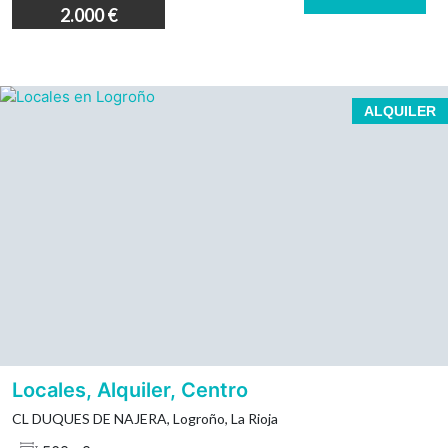
2.000 €
Espacioso local en alquiler en el corazón de Logroño
ALQUILER
Oportunidad única
oportunidad inigualable para establecer su negocio
502 metros construidos
El inmueble se encuentra actualmente acondicionado
como SPA.
Locales, Alquiler, Centro
CL DUQUES DE NAJERA, Logroño, La Rioja
La ubicación