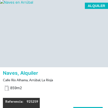
Nave en alquiler en el polígono industrial del Sequero
ALQUILER
en Arrúbal en La Rioja.
Nave totalmente acondicionada, con oficina en planta
baja y oficina en entreplanta de 76 m².
Baño con ducha, aseo y vestuarios.
Superficie construida: 859 m2.
Patio delantero de aproximadamente 150 m²
4 puertas de acceso para camiones.
Suministros de alta y normativa contraincendios
hecha.
Naves, Alquiler
Calle Río Alhama, Arrúbal, La Rioja
859m2
Referencia:
925259