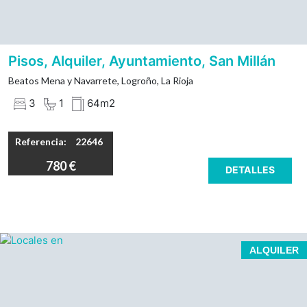
Muy soleado y luminoso; poco gasto en calefacción.
Gastos de comunidad incluidos en el precio.
GARANTIAS ECONOMICAS. NO SE ADMITEN
Pisos, Alquiler, Ayuntamiento, San Millán
MASCOTAS
Beatos Mena y Navarrete, Logroño, La Rioja
3
1
64m2
Referencia:
22646
780 €
DETALLES
ALQUILER