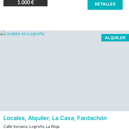
1.000 €
DETALLES
Calle Sorzano número 10 de Logroño.
ALQUILER
Local comercial en Logroño, próximo a centro
comercial Parque Rioja y Comisaría. 10 metros de
fachada.
¡Carencia de hasta 6 meses para obras de adecuación!
Zona de Fardachón junto a residencia de personas
mayores Los Los Olivos.
Próximo a centro comercial Parque Rioja y Comisaría
de policía.
Frente a Club de Marketing de la Rioja.
Fachada de 10,65 metros lineales.
Locales, Alquiler, La Cava, Fardachón
Posibilidad de unión con colindante, haciendo un total
Calle Sorzano, Logroño, La Rioja