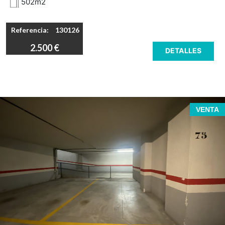
502m2
Referencia:
130126
2.500 €
DETALLES
VENTA