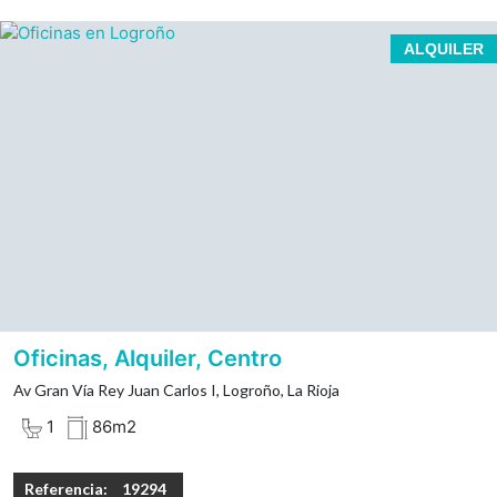
Oficina en Gran Vía de Logroño, acondicionada, 2
ALQUILER
despachos.
2 ascensores. Oficina con zona de trabajo amplio, 2
despachos y archivo.
Baño exterior. Orientación Sur.
Acondicionado. Luz y agua.
Carpintería exterior de aluminio e interior de madera.
Conserje permanente. Parking publico cercano, en
Gran Vía.
Garantías Económicas.
Oficinas, Alquiler, Centro
Av Gran Vía Rey Juan Carlos I, Logroño, La Rioja
1
86m2
Referencia:
19294