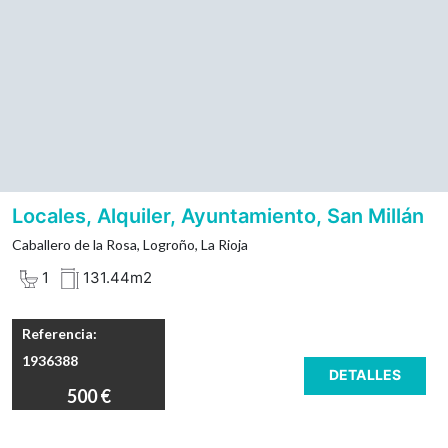
Sala de reuniones.
Baño adaptado.
Entreplanta de usos polivalente.
Gastos de comunidad, incluidos en la renta.
También venta, por 89.000.-EUR
Locales, Alquiler, Ayuntamiento, San Millán
Caballero de la Rosa, Logroño, La Rioja
1
131.44m2
Referencia:
1936388
DETALLES
500 €