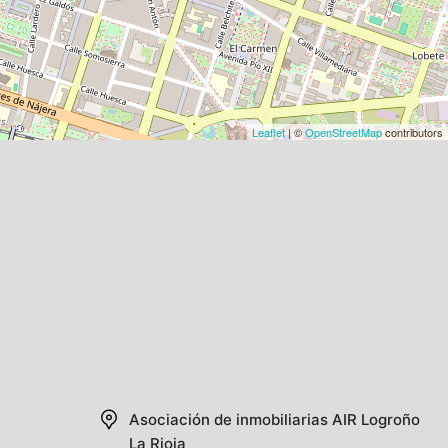
Leaflet
| ©
OpenStreetMap
contributors
Asociación de inmobiliarias AIR
Logroño
La Rioja